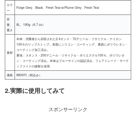
カラ
Forge Grey、Black、Fresh Teal w/Plume Grey、Fresh Teal
ー
容
量、
8L、190g（6.7 oz）
重さ
本体：消費者から回収された2.4オンス・70デニール・リサイクル・ナイロン
100％のリップストップ。表面にシリコン・コーティング、裏面にポリウレタン・
コーティング加工済み。
素材
裏地：３オンス・200デニール・リサイクル・ポリエステル100％。ポリウレタ
ン・コーティング済み。本体はブルーサインの認証済み。フェアトレード・サーテ
ィファイドの縫製を採用
価格
8800円（税込み）
2.実際に使用してみて
スポンサーリンク