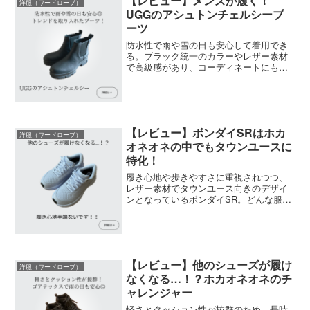
【レビュー】メンズが履く！
洋服（ワードローブ）
UGGのアシュトンチェルシーブ
ーツ
防水性で雨や雪の日も安心して着用でき
る。ブラック統一のカラーやレザー素材
で高級感があり、コーディネートにもハ
マる。
【レビュー】ボンダイSRはホカ
洋服（ワードローブ）
オネオネの中でもタウンユースに
特化！
履き心地や歩きやすさに重視されつつ、
レザー素材でタウンユース向きのデザイ
ンとなっているボンダイSR。どんな服装
にも合うシンプルなデザインであり、オ
ールシーズン着用できる。
【レビュー】他のシューズが履け
洋服（ワードローブ）
なくなる…！？ホカオネオネのチ
ャレンジャー
軽さとクッション性が抜群のため、長時