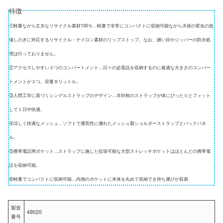
特徴
①軽量ながら丈夫なリサイクル素材100％…軽量で非常にコンパクトに収納可能ながら天候の変化の急
場しのぎに対応するリサイクル・ナイロン素材のリップストップ。なお、縫い目やジッパーの防水処
理は行っておりません。
②アクセスしやすい２つのコンパートメント…日々の必需品を収納するのに最適な大きさのコンパー
トメントが２つ。容量８リットル。
③人間工学に基づくシングルストラップのデザイン…非対称のストラップが体にぴったりとフィット
して１日中快適。
④涼しく快適なメッシュ…ソフトで通気性に優れたメッシュ製ショルダーストラップとバックパネ
ル。
⑤携帯電話用ポケット…ストラップに施した拡張可能な大型ストレッチポケットはほとんどの携帯電
話を収納可能。
⑥軽量でコンパクトに収納可能…内側のポケットに本体を丸めて収納でき持ち運びが容易
製造
49020
番号